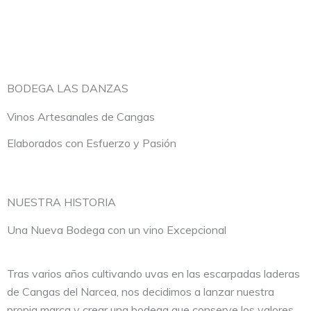
Ir
al
contenido
BODEGA LAS DANZAS
Vinos Artesanales de Cangas
Elaborados con Esfuerzo y Pasión
NUESTRA HISTORIA
Una Nueva Bodega con un vino Excepcional
Tras varios años cultivando uvas en las escarpadas laderas
de Cangas del Narcea, nos decidimos a lanzar nuestra
propia marca y crear una bodega que conserve los valores