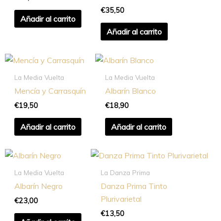
€
35,50
Añadir al carrito
Añadir al carrito
La Media Vuelta
La Media Vuelta
Mencía y Carrasquín
Albarín Blanco
€
19,50
€
18,90
Añadir al carrito
Añadir al carrito
La Media Vuelta
La Danza Prima
Albarín Negro
Danza Prima Tinto
Plurivarietal
€
23,00
€
13,50