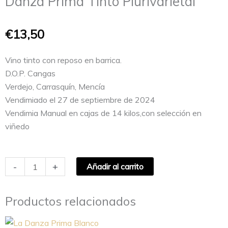
Danza Prima Tinto Plurivarietal
€
13,50
Vino tinto con reposo en barrica.
D.O.P. Cangas
Verdejo, Carrasquín, Mencía
Vendimiado el 27 de septiembre de 2024
Vendimia Manual en cajas de 14 kilos,con selección en
viñedo
Danza
-
+
Añadir al carrito
Prima
Tinto
Productos relacionados
Plurivarietal
cantidad