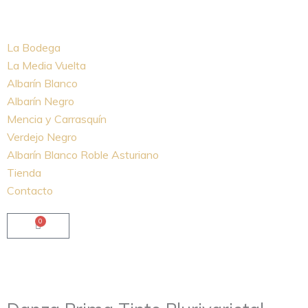
Ir
al
contenido
La Bodega
La Media Vuelta
Albarín Blanco
Albarín Negro
Mencia y Carrasquín
Verdejo Negro
Albarín Blanco Roble Asturiano
Tienda
Contacto
0
Carrito