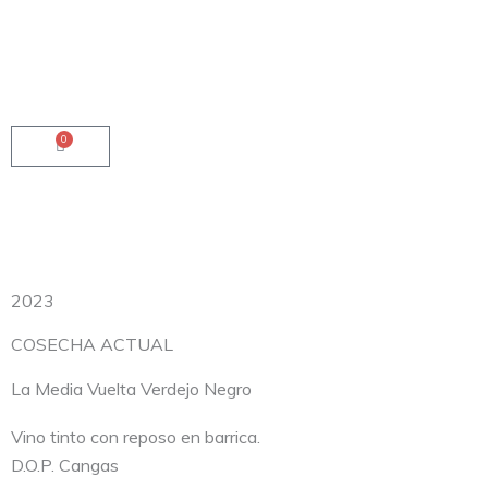
Ir
al
contenido
0
Carrito
2023
COSECHA ACTUAL
La Media Vuelta Verdejo Negro
Vino tinto con reposo en barrica.
D.O.P. Cangas